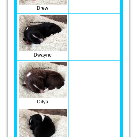
Drew
Dwayne
Dilya